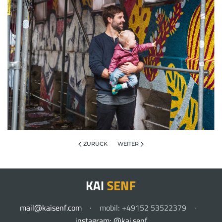
ZURÜCK
WEITER
mail@kaisenf.com
· mobil: +49152 53522379 ·
instagram: @kai.senf